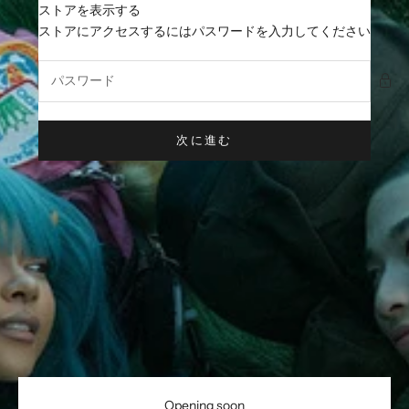
コンテンツへスキップ
ストアを表示する
VANILLANI
ストアにアクセスするにはパスワードを入力してください
次に進む
Opening soon